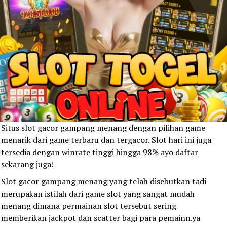
Situs slot gacor gampang menang dengan pilihan game
menarik dari game terbaru dan tergacor. Slot hari ini juga
tersedia dengan winrate tinggi hingga 98% ayo daftar
sekarang juga!
Slot gacor gampang menang yang telah disebutkan tadi
merupakan istilah dari game slot yang sangat mudah
menang dimana permainan slot tersebut sering
memberikan jackpot dan scatter bagi para pemainn.ya