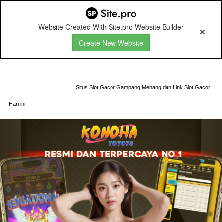
Website Created With Site.pro Website Builder
Create New Website
Situs Slot Gacor Gampang Menang dan Link Slot Gacor
Hari ini